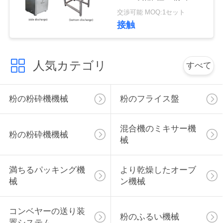
粉末粒子の機械
絡
交渉可能 MOQ:1セット
接触
し
な
人気カテゴリ
すべて
さ
い
粉の粉砕機機械
粉のフライス盤
ニ
混合機のミキサー機
粉の粉砕機機械
械
ュ
ー
満ちるパッキング機
より乾燥したオーブ
械
ン機械
ス
コンベヤーの送り装
粉のふるい機械
場
置システム