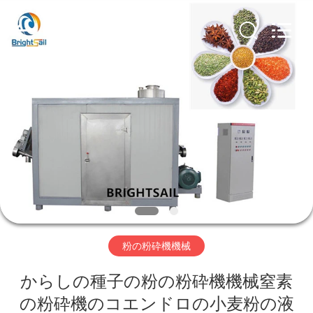
©
2020
-
2026
Jiangyin
Brightsail
Machinery
Co.,Ltd..
家
All
Rights
Reserved.
プ
ロ
ダ
ク
ト
粉の粉砕機機械
からしの種子の粉の粉砕機機械窒素
ビ
の粉砕機のコエンドロの小麦粉の液