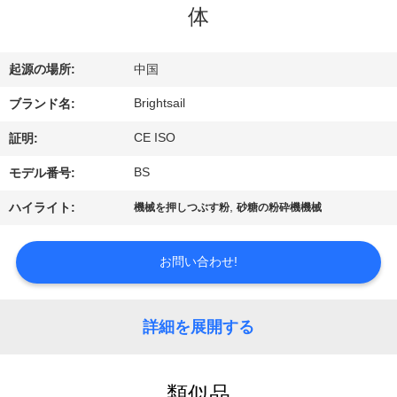
デ
体
オ
起源の場所:
中国
私
Brightsail
ブランド名:
達
CE ISO
証明:
に
BS
モデル番号:
つ
,
ハイライト:
機械を押しつぶす粉
砂糖の粉砕機機械
い
お問い合わせ!
て
詳細を展開する
工
場
類似品