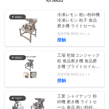
旅
行
冷凍レモン 粗い粉砕機
冷凍レモン 粒子 食品
磨き機 ライトセール
品
交渉可能 MOQ:1セット
質
接触
管
工場 乾燥コンジャック
理
粒 食品磨き機 食品磨
き機 ブライトセイル
乾燥コンジャック粗末
私
交渉可能 MOQ:1セット
粉砕機
接触
達
に
工業 シャイナッツ 粉
砕機 磨き機 ライトセ
連
ール 食品 粗い粉砕機