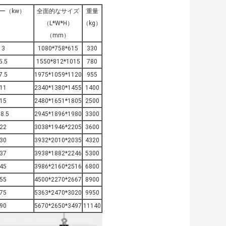
ー（kw）
全面的なサイズ
重量
（L*W*H）
（kg）
（mm）
3
1080*758*615
330
5.5
1550*812*1015
780
7.5
1975*1059*1120
955
11
2340*1380*1455
1400
15
2480*1651*1805
2500
8.5
2945*1896*1980
3300
22
3038*1946*2205
3600
30
3932*2010*2035
4320
37
3938*1882*2246
5300
45
3986*2160*2516
6800
55
4500*2270*2667
8900
75
5363*2470*3020
9950
90
5670*2650*3497
11140