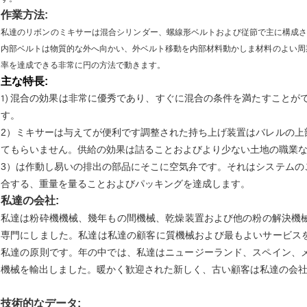
作業方法:
私達のリボンのミキサーは
混合シリンダー、螺線形ベルトおよび従節で主に構成さ
内部ベルトは物質的な外へ向かい、外ベルト移動を内部材料動かしま材料のよい周
率を達成できる非常に円の方法で動きます。
主な特長:
混合の効果は非常に優秀であり、すぐに混合の条件を満たすことができま
1)
す。
2）ミキサーは与えてが便利です調整された持ち上げ装置はバレルの上
てもらいません。供給の効果は詰ることおよびより少ない土地の職業
3）は作動し易いの排出の部品にそこに空気弁です。それはシステムの
合する、重量を量ることおよびパッキングを達成します。
私達の会社:
私達は粉砕機機械、幾年もの間機械、乾燥装置および他の粉の解決機械をふ
専門にしました。私達は私達の顧客に質機械および最もよいサービス
私達の原則です。年の中では、私達はニュージーランド、スペイン、メ
機械を輸出しました。暖かく歓迎された新しく、古い顧客は私達の会
技術的なデータ: