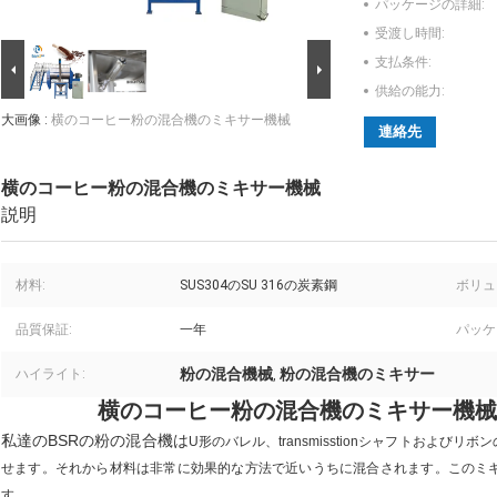
パッケージの詳細:
受渡し時間:
支払条件:
供給の能力:
大画像 :
横のコーヒー粉の混合機のミキサー機械
連絡先
横のコーヒー粉の混合機のミキサー機械
説明
材料:
SUS304のSU 316の炭素鋼
ボリュ
品質保証:
一年
パッケ
粉の混合機械
粉の混合機のミキサー
ハイライト:
,
横のコーヒー粉の混合機のミキサー機械
私達のBSRの
粉の混合機は
U形のバレル、transmisstionシャフトおよ
せます。それから材料は非常に効果的な方法で近いうちに混合されます。このミ
す。