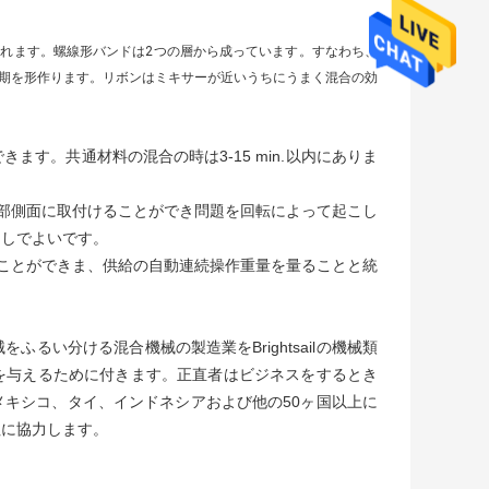
れます。螺線形バンドは2つの層から成っています。すなわち、
期を形作ります。リボンはミキサーが近いうちにうまく混合の効
す。共通材料の混合の時は3-15 min.以内にありま
部側面に取付けることができ問題を回転によって起こし
なしでよいです。
ことができま、供給の自動連続操作重量を量ることと統
るい分ける混合機械の製造業をBrightsailの機械類
を与えるために付きます。正直者はビジネスをするとき
キシコ、タイ、インドネシアおよび他の50ヶ国以上に
社に協力します。