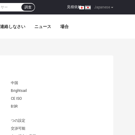
見積依頼
調査
|
Japanese
連絡しなさい
ニュース
場合
中国
Brightsail
CE ISO
BSR
つの設定
交渉可能