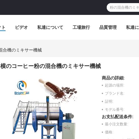
クト
ビデオ
私達について
工場旅行
品質管理
私達に
混合機のミキサー機械
横のコーヒー粉の混合機のミキサー機械
商品の詳細:
起源の場所:
ブランド名:
証明:
モデル番号:
お支払配送条件:
最小注文数量:
価格: