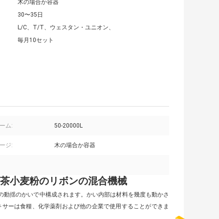
木の場合か容器
30〜35日
L/C、T/T、ウェスタン・ユニオン、
毎月10セット
ーム:
50-20000L
ージ:
木の場合か容器
茶小麦粉のリボンの混合機械
びリボンの動揺のかいで中構成されます。かい内部は材料を幾度も動かさ
キサーは食糧、化学薬剤および他の企業で使用することができま