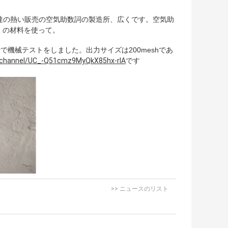
応用私達の熱い販売の空気助数詞の製造所、広くです。空気助
くの材料を使って。
zerで機械テストをしました。出力サイズは200meshであ
/channel/UC_-Q51cmz9MyQkX85hx-rIA
です
>> ニュースのリスト