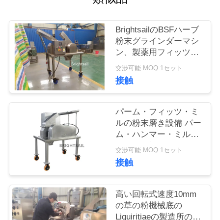
旅
行
BrightsailのBSFハーブ
粉末グラインダーマシ
ン、製薬用フィッツミ
品
ル、漢方薬ハンマーミ
交渉可能 MOQ:1セット
ル
質
接触
管
パーム・フィッツ・ミ
理
ルの粉末磨き設備 パー
ム・ハンマー・ミルの
粉砕機 ブライトセール
私
交渉可能 MOQ:1セット
接触
達
に
高い回転式速度10mm
の草の粉機械底の
連
Liquiritiaeの製造所の粉