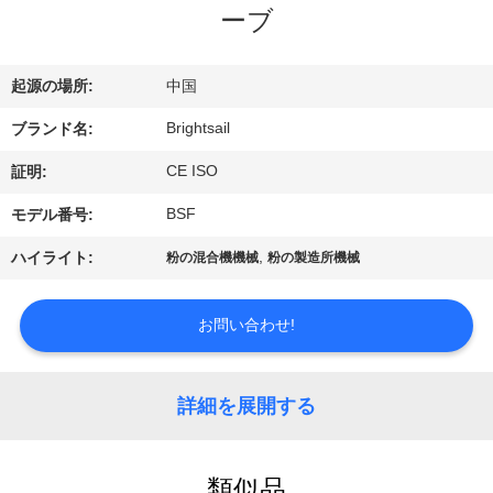
デ
ーブ
オ
起源の場所:
中国
私
Brightsail
ブランド名:
達
CE ISO
証明:
に
BSF
モデル番号:
つ
,
ハイライト:
粉の混合機機械
粉の製造所機械
い
お問い合わせ!
て
詳細を展開する
工
場
類似品