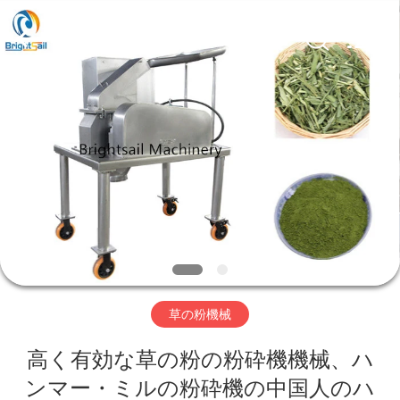
©
2020
-
2026
Jiangyin
Brightsail
Machinery
Co.,Ltd..
家
All
Rights
Reserved.
プ
ロ
ダ
ク
ト
草の粉機械
高く有効な草の粉の粉砕機機械、ハ
ビ
ンマー・ミルの粉砕機の中国人のハ