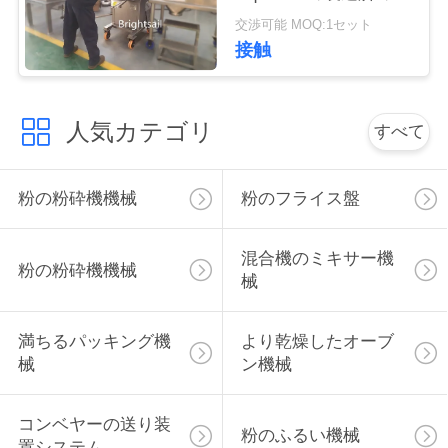
砕
絡
交渉可能 MOQ:1セット
接触
し
な
人気カテゴリ
すべて
さ
い
粉の粉砕機機械
粉のフライス盤
ニ
混合機のミキサー機
粉の粉砕機機械
械
ュ
ー
満ちるパッキング機
より乾燥したオーブ
械
ン機械
ス
コンベヤーの送り装
粉のふるい機械
場
置システム