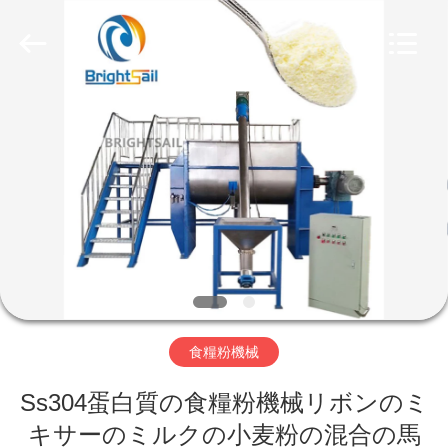
©
2020
-
2026
Jiangyin
Brightsail
Machinery
Co.,Ltd..
家
All
Rights
Reserved.
プ
ロ
ダ
ク
ト
食糧粉機械
Ss304蛋白質の食糧粉機械リボンのミ
ビ
キサーのミルクの小麦粉の混合の馬