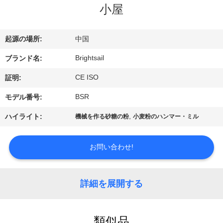
デ
小屋
オ
起源の場所:
中国
私
Brightsail
ブランド名:
達
CE ISO
証明:
に
BSR
モデル番号:
つ
,
ハイライト:
機械を作る砂糖の粉
小麦粉のハンマー・ミル
い
お問い合わせ!
て
詳細を展開する
工
場
類似品