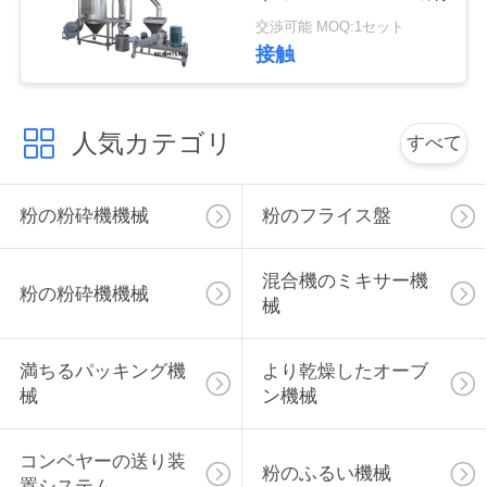
絡
交渉可能 MOQ:1セット
接触
し
な
人気カテゴリ
すべて
さ
い
粉の粉砕機機械
粉のフライス盤
ニ
混合機のミキサー機
粉の粉砕機機械
械
ュ
ー
満ちるパッキング機
より乾燥したオーブ
械
ン機械
ス
コンベヤーの送り装
粉のふるい機械
場
置システム