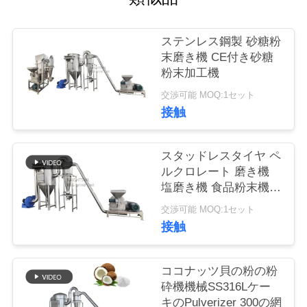
旅
行
ステンレス鋼製 砂糖粉
末磨き機 CE付き砂糖
粉末加工機
品
交渉可能 MOQ:1セット
質
接触
管
スタッドレスタイヤ ペ
理
ルクロレート 磨き機
塩磨き機 食品粉末機
CE
私
交渉可能 MOQ:1セット
接触
達
に
ココナッツ貝の粉の粉
砕機機械SS316Lケー
連
キのPulverizer 300の網