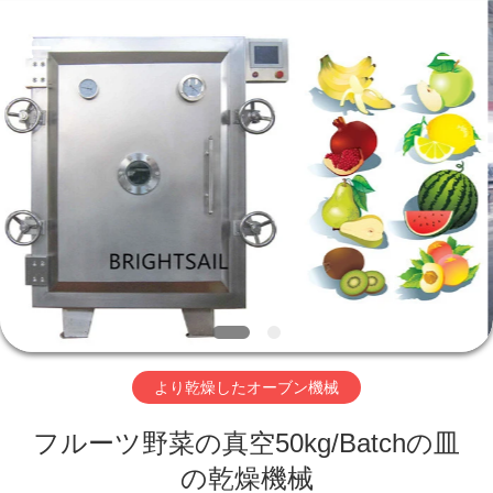
©
2020
-
2026
Jiangyin
Brightsail
Machinery
Co.,Ltd..
家
All
Rights
Reserved.
プ
ロ
ダ
ク
ト
より乾燥したオーブン機械
フルーツ野菜の真空50kg/Batchの皿
ビ
の乾燥機械