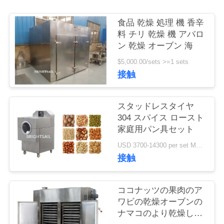
旅
行
食品 乾燥 処理 機 香辛
料 チリ 乾燥 機 アバロ
ン 乾燥 オーブン 海
品
$5,000.00/sets >=1 sets
接触
質
管
スタッドレスタイヤ
理
304 スパイス ロースト
家庭用パン具セット
USD 3700-14300 per set MOQ:1セット
私
接触
達
ココナッツの果肉のア
に
ワビの乾燥オーブンの
連
ナマコのより乾燥した