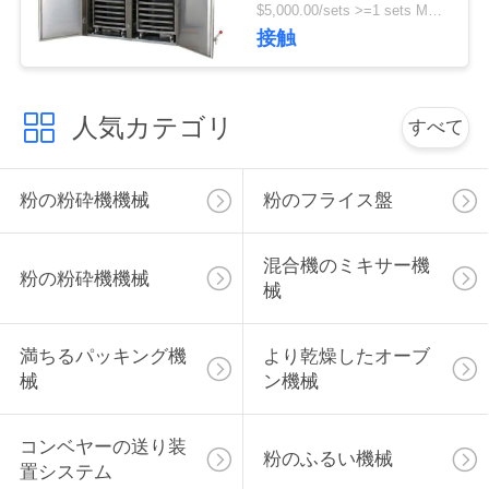
機械
$5,000.00/sets >=1 sets MOQ:1セット
絡
接触
し
な
人気カテゴリ
すべて
さ
い
粉の粉砕機機械
粉のフライス盤
混合機のミキサー機
ニ
粉の粉砕機機械
械
ュ
満ちるパッキング機
より乾燥したオーブ
ー
械
ン機械
ス
コンベヤーの送り装
粉のふるい機械
置システム
場