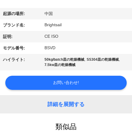
デ
オ
起源の場所:
中国
Brightsail
ブランド名:
私
CE ISO
証明:
達
BSVD
モデル番号:
に
,
,
ハイライト:
50kg/batch皿の乾燥機械
SS304皿の乾燥機械
7.5kw皿の乾燥機械
つ
い
お問い合わせ!
て
詳細を展開する
工
場
類似品