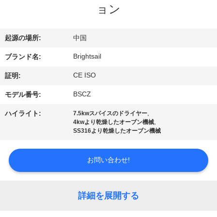
デ
ョン
オ
起源の場所:
中国
私
Brightsail
ブランド名:
達
CE ISO
証明:
に
BSCZ
モデル番号:
つ
,
ハイライト:
7.5kwスパイスのドライヤー
,
4kwより乾燥したオーブン機械
い
SS316より乾燥したオーブン機械
て
お問い合わせ!
工
詳細を展開する
場