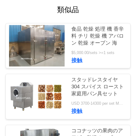
旅
類似品
行
食品 乾燥 処理 機 香辛
品
料 チリ 乾燥 機 アバロ
ン 乾燥 オーブン 海
質
$5,000.00/sets >=1 sets
管
接触
理
スタッドレスタイヤ
304 スパイス ロースト
私
家庭用パン具セット
USD 3700-14300 per set MOQ:1セット
達
接触
に
連
ココナッツの果肉のア