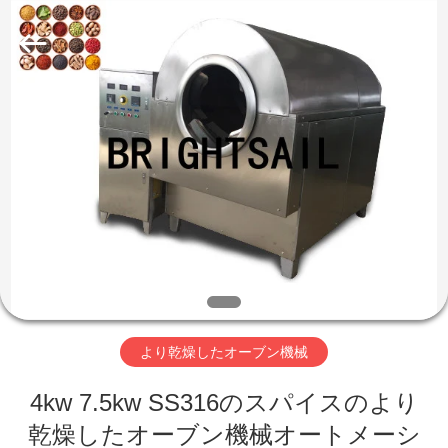
©
2020
-
2026
Jiangyin
Brightsail
Machinery
Co.,Ltd..
家
All
Rights
Reserved.
プ
ロ
ダ
ク
ト
より乾燥したオーブン機械
4kw 7.5kw SS316のスパイスのより
ビ
乾燥したオーブン機械オートメーシ