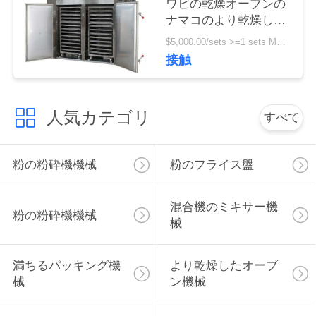
ワビの乾燥オーブンの
絡
ナマコのより乾燥した
機械
し
$5,000.00/sets >=1 sets MOQ:1セット
接触
な
さ
人気カテゴリ
すべて
い
粉の粉砕機機械
粉のフライス盤
ニ
ュ
混合機のミキサー機
粉の粉砕機機械
械
ー
ス
満ちるパッキング機
より乾燥したオーブ
械
ン機械
場