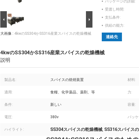
パッケージの詳細:
受渡し時間:
支払条件:
供給の能力:
大画像 :
4kwのSS304かSS316産業スパイスの乾燥機械
連絡先
4kwのSS304かSS316産業スパイスの乾燥機械
説明
製品名:
スパイスの焙焼装置
材料:
適用:
食糧、化学薬品、薬剤、等
力:
条件:
新しい
容量:
電圧:
380v
パッケ
SS304スパイスの乾燥機械
SS316スパイス
ハイライト:
,