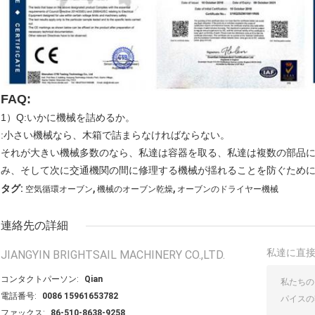
FAQ:
1）Q:いかに機械を詰めるか。
:小さい機械なら、木箱で詰まらなければならない。
それが大きい機械多数のなら、私達は容器を取る、私達は複数の部品
み、そして次に交通機関の間に修理する機械が揺れることを防ぐため
,
,
タグ:
空気循環オーブン
機械のオーブン乾燥
オーブンのドライヤー機械
連絡先の詳細
私達に直
JIANGYIN BRIGHTSAIL MACHINERY CO.,LTD.
コンタクトパーソン:
Qian
電話番号:
0086 15961653782
ファックス:
86-510-8638-9258