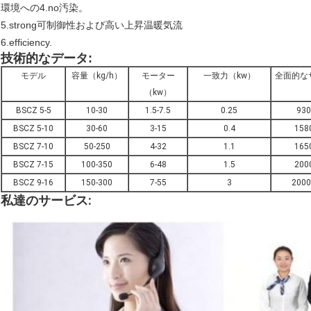
環境への4.no汚染。
5.strong可制御性および高い上昇温暖気流
6.efficiency.
技術的なデータ:
モデル
容量（kg/h）
モーター
一致力（kw）
全面的なサ
（kw）
BSCZ 5-5
10-30
1.5-7.5
0.25
930
BSCZ 5-10
30-60
3-15
0.4
158
BSCZ 7-10
50-250
4-32
1.1
165
BSCZ 7-15
100-350
6-48
1.5
200
BSCZ 9-16
150-300
7-55
3
2000
私達のサービス: