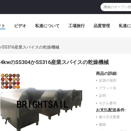
クト
ビデオ
私達について
工場旅行
品質管理
私達に
04かSS316産業スパイスの乾燥機械
4kwのSS304かSS316産業スパイスの乾燥機械
商品の詳細:
起源の場所:
ブランド名:
証明:
モデル番号:
お支払配送条件:
最小注文数量:
価格: