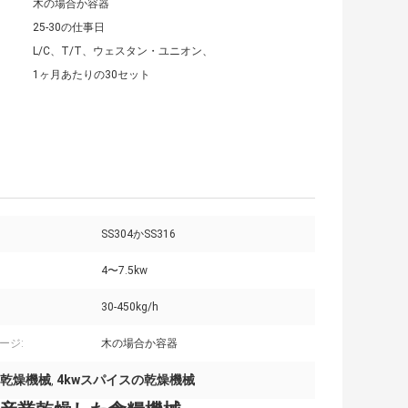
木の場合か容器
25-30の仕事日
L/C、T/T、ウェスタン・ユニオン、
1ヶ月あたりの30セット
SS304かSS316
4〜7.5kw
30-450kg/h
ージ:
木の場合か容器
の乾燥機械
4kwスパイスの乾燥機械
,