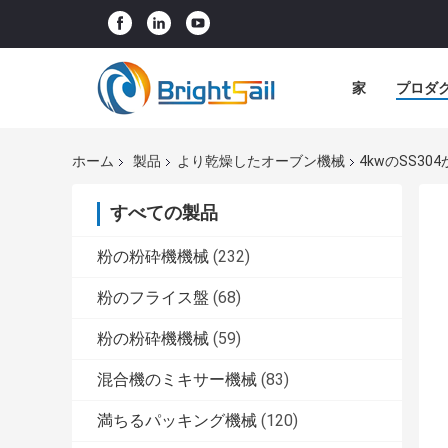
家
プロダ
ホーム
製品
より乾燥したオーブン機械
4kwのSS3
すべての製品
粉の粉砕機機械
(232)
粉のフライス盤
(68)
粉の粉砕機機械
(59)
混合機のミキサー機械
(83)
満ちるパッキング機械
(120)