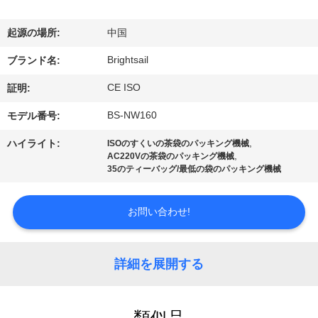
デ
オ
起源の場所:
中国
Brightsail
ブランド名:
私
CE ISO
証明:
達
BS-NW160
モデル番号:
に
,
ハイライト:
ISOのすくいの茶袋のパッキング機械
,
AC220Vの茶袋のパッキング機械
つ
35のティーバッグ/最低の袋のパッキング機械
い
お問い合わせ!
て
詳細を展開する
工
場
類似品