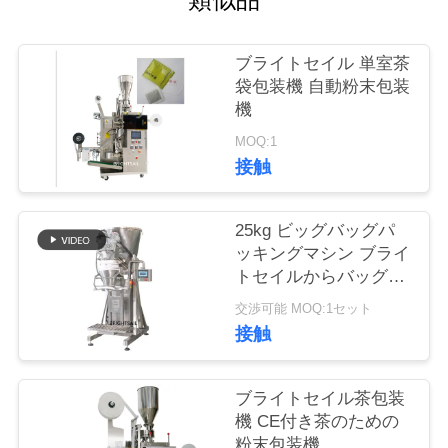
旅
行
ブライトセイル 単室茶
袋包装機 自動粉末包装
機
品
MOQ:1
質
接触
管
25kg ビッグバッグパ
理
ッキングマシン ブライ
トセイルからバッグを
作るためのスパイス粉
私
交渉可能 MOQ:1セット
末パッキングマシン
接触
達
に
ブライトセイル茶包装
機 CE付き茶のための
連
粉末包装機