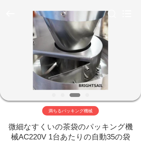
©
2020
-
2026
Jiangyin
Brightsail
Machinery
Co.,Ltd..
家
All
Rights
Reserved.
プ
ロ
ダ
ク
ト
満ちるパッキング機械
微細なすくいの茶袋のパッキング機
ビ
械AC220V 1台あたりの自動35の袋