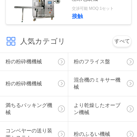
絡
交渉可能 MOQ:1セット
接触
し
な
人気カテゴリ
すべて
さ
い
粉の粉砕機機械
粉のフライス盤
ニ
混合機のミキサー機
粉の粉砕機機械
械
ュ
ー
満ちるパッキング機
より乾燥したオーブ
ス
械
ン機械
コンベヤーの送り装
場
粉のふるい機械