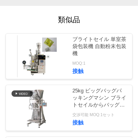
旅
行
類似品
品
ブライトセイル 単室茶
袋包装機 自動粉末包装
質
機
管
MOQ:1
接触
理
25kg ビッグバッグパ
私
ッキングマシン ブライ
トセイルからバッグを
達
作るためのスパイス粉
交渉可能 MOQ:1セット
に
末パッキングマシン
接触
連