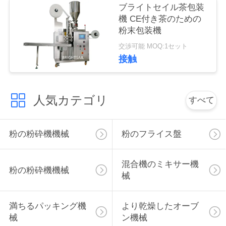
ブライトセイル茶包装
絡
機 CE付き茶のための
し
粉末包装機
交渉可能 MOQ:1セット
な
接触
さ
い
人気カテゴリ
すべて
ニ
粉の粉砕機機械
粉のフライス盤
ュ
混合機のミキサー機
ー
粉の粉砕機機械
械
ス
満ちるパッキング機
より乾燥したオーブ
械
ン機械
場