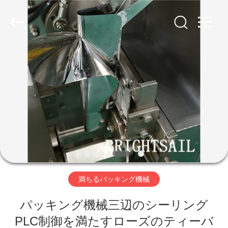
©
2020
-
2026
Jiangyin
Brightsail
Machinery
Co.,Ltd..
家
All
Rights
Reserved.
プ
ロ
ダ
ク
ト
満ちるパッキング機械
パッキング機械三辺のシーリング
ビ
PLC制御を満たすローズのティーバ