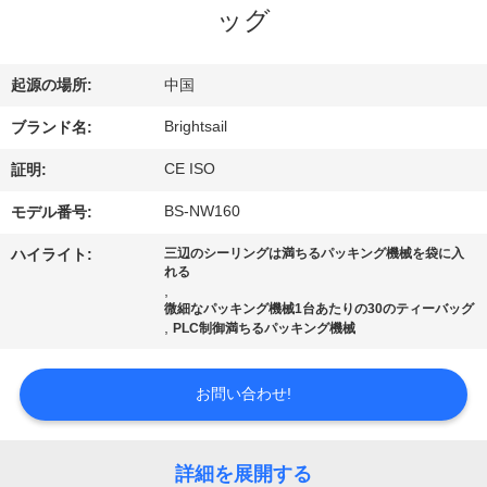
デ
ッグ
オ
起源の場所:
中国
私
Brightsail
ブランド名:
達
CE ISO
証明:
に
BS-NW160
モデル番号:
つ
ハイライト:
三辺のシーリングは満ちるパッキング機械を袋に入
れる
い
,
微細なパッキング機械1台あたりの30のティーバッグ
,
て
PLC制御満ちるパッキング機械
お問い合わせ!
工
場
詳細を展開する