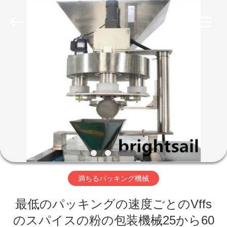
©
2020
-
2026
Jiangyin
Brightsail
Machinery
Co.,Ltd..
家
All
Rights
Reserved.
プ
ロ
ダ
ク
ト
満ちるパッキング機械
最低のパッキングの速度ごとのVffs
ビ
のスパイスの粉の包装機械25から60