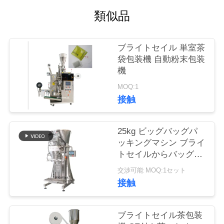
旅
類似品
行
ブライトセイル 単室茶
品
袋包装機 自動粉末包装
機
質
MOQ:1
管
接触
理
25kg ビッグバッグパ
ッキングマシン ブライ
私
トセイルからバッグを
作るためのスパイス粉
交渉可能 MOQ:1セット
達
末パッキングマシン
接触
に
連
ブライトセイル茶包装