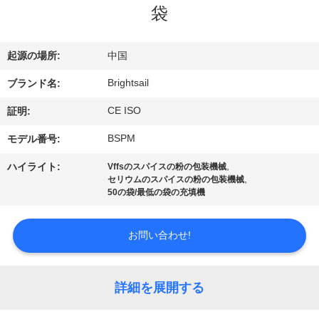
デ
袋
オ
起源の場所:
中国
私
Brightsail
ブランド名:
達
CE ISO
証明:
に
BSPM
モデル番号:
つ
,
ハイライト:
Vffsのスパイスの粉の包装機械
,
セリウムのスパイスの粉の包装機械
い
50の袋/最低の袋の充填機
て
お問い合わせ!
工
詳細を展開する
場