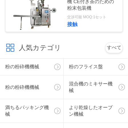
機 CE付き茶のための
絡
粉末包装機
し
交渉可能 MOQ:1セット
接触
な
さ
人気カテゴリ
すべて
い
粉の粉砕機機械
粉のフライス盤
ニ
ュ
混合機のミキサー機
粉の粉砕機機械
械
ー
ス
満ちるパッキング機
より乾燥したオーブ
械
ン機械
場