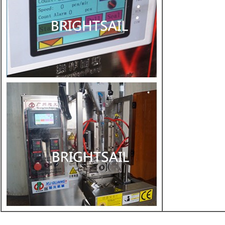
machinemachine満ちるpowdermasalaの粉のパッキング機械を包む蛋白質の粉