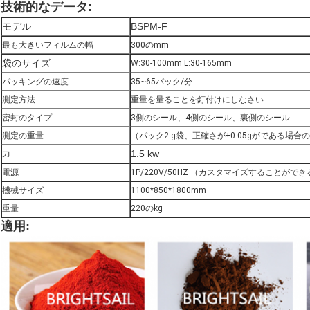
技術的なデータ
:
モデル
BSPM-F
最も大きいフィルムの幅
300のmm
袋のサイズ
W:30-100mm L:30-165mm
パッキングの速度
35~65パック/分
測定方法
重量を量ることを釘付けにしなさい
密封のタイプ
3側のシール、4側のシール、裏側のシール
測定の重量
（パック2 g袋、正確さが±0.05gがである場合の） 1
1.5 kw
力
電源
1P/220V/50HZ （カスタマイズすることができ
機械サイズ
1100*850*1800mm
重量
220のkg
適用
: