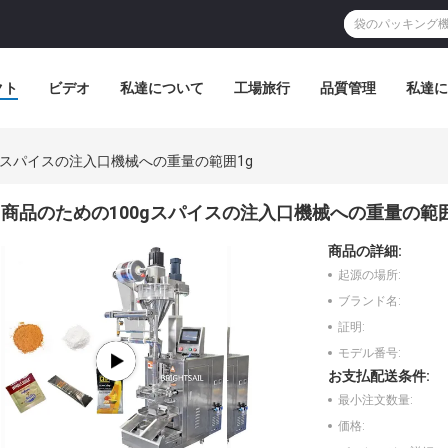
クト
ビデオ
私達について
工場旅行
品質管理
私達に
gスパイスの注入口機械への重量の範囲1g
商品のための100gスパイスの注入口機械への重量の範囲
商品の詳細:
起源の場所:
ブランド名:
証明:
モデル番号:
お支払配送条件:
最小注文数量:
価格: