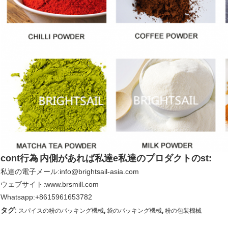
cont
行為
内側があれば私達
e
私達のプロダクトのst:
私達の電子メール:info@brightsail-asia.com
ウェブサイト:www.brsmill.com
Whatsapp:+8615961653782
,
,
タグ:
スパイスの粉のパッキング機械
袋のパッキング機械
粉の包装機械