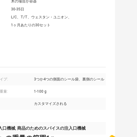
木の場合か容器
30-35日
L/C、T/T、ウェスタン・ユニオン、
1ヶ月あたりの30セット
イプ:
3つか4つの側面のシール袋、裏側のシール
重量:
1-100 g
カスタマイズされる
入口機械
商品のためのスパイスの注入口機械
,