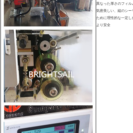
異なった厚さのフィル
気密美しい、縦のシーリン
ために理性的な一定し
より安全