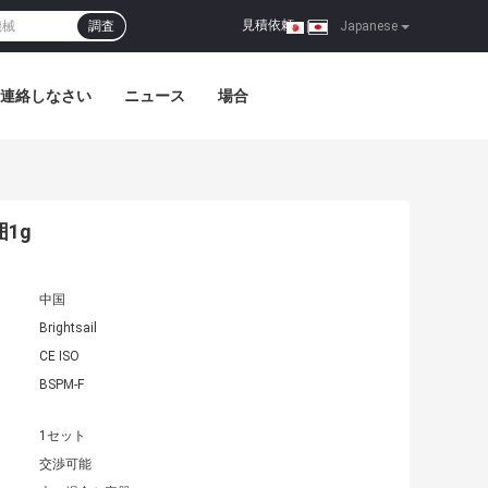
見積依頼
調査
|
Japanese
連絡しなさい
ニュース
場合
1g
中国
Brightsail
CE ISO
BSPM-F
1セット
交渉可能