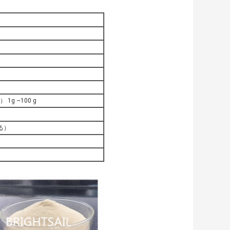
g ~100 g
る）