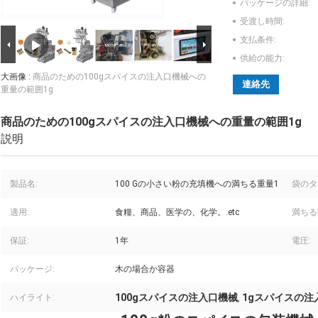
パッケージの詳細:
受渡し時間:
支払条件:
供給の能力:
大画像 :
商品のための100gスパイスの注入口機械への
連絡先
重量の範囲1g
商品のための100gスパイスの注入口機械への重量の範囲1g
説明
製品名:
100 Gの小さい粉の充填機への満ちる重量1
袋のタ
適用:
食糧、商品、医学の、化学。.etc
満ちる
保証:
1年
電圧:
パッケージ:
木の場合か容器
100gスパイスの注入口機械
1gスパイスの注
ハイライト:
,