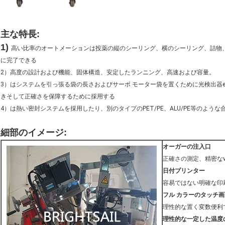
粉の磨き粉の満ちるmachinepowderの満ち、密封のmachinechilliの粉のパッキング機械
主な特長
:
1)
高い比率のオートメーションは投薬の縦のシーリング、横のシーリング、詰物
に完了できる
2）高度の設計および機能、固体構造、安定したランニング、高速および容量。
3）はシステムを引っ張る袋の長さおよびサーボ モーター袋を置くために光検出器e
きそして正確さを保障するために採用する
4）は熱い密封システムを採用したり、別のタイプのPET/PE、ALU/PE等のよう
machinemachine満ちるpowdermasalaの粉のパッキング機械を包む蛋白質の粉
細部のイメージ
:
オーガーの注入口
正確さの測定、精密なv
日付プリンター
容易ではない明確な印
フル カラーのタッチ画
理性的な置く変数便利で
理性的な一定した温度