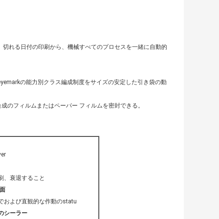
、切れる日付の印刷から、機械すべてのプロセスを一緒に自動的
yemarkの能力別クラス編成制度をサイズの安定した引き袋の動
な合成のフィルムまたはペーパー フィルムを密封できる。
er
刷、衰退すること
面
および直観的な作動のstatu
のシーラー