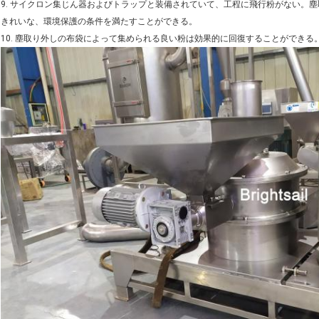
9. サイクロン集じん器およびトラップと装備されていて、工程に飛行粉がない。
きれいな、環境保護の条件を満たすことができる。
10. 塵取り外しの布袋によって集められる良い粉は効果的に回復することができる