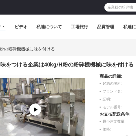
クト
ビデオ
私達について
工場旅行
品質管理
私達に
/H粉の粉砕機機械に味を付ける
味をつける企業は40kg/H粉の粉砕機機械に味を付ける
商品の詳細:
起源の場所:
ブランド名:
証明:
モデル番号:
お支払配送条件:
最小注文数量:
価格: