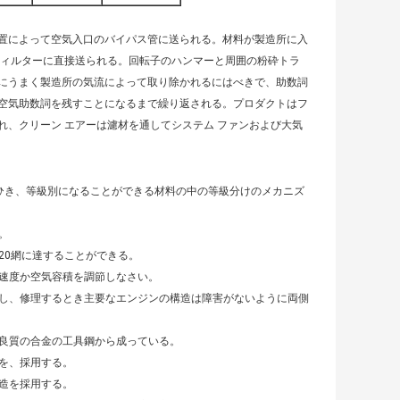
置によって空気入口のバイパス管に送られる。材料が製造所に入
フィルターに直接送られる。回転子のハンマーと周囲の粉砕トラ
にうまく製造所の気流によって取り除かれるにはべきで、助数詞
空気助数詞を残すことになるまで繰り返される。プロダクトはフ
、クリーン エアーは濾材を通してシステム ファンおよび大気
ひき、等級別になることができる材料の中の等級分けのメカニズ
。
320網に達することができる。
の速度か空気容積を調節しなさい。
にし、修理するとき主要なエンジンの構造は障害がないように両側
る良質の合金の工具鋼から成っている。
けを、採用する。
構造を採用する。