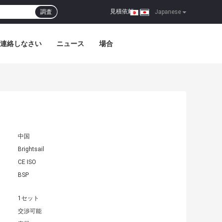
見積依頼
調査
|
Japanese
連絡しなさい
ニュース
場合
中国
Brightsail
CE ISO
BSP
1セット
交渉可能