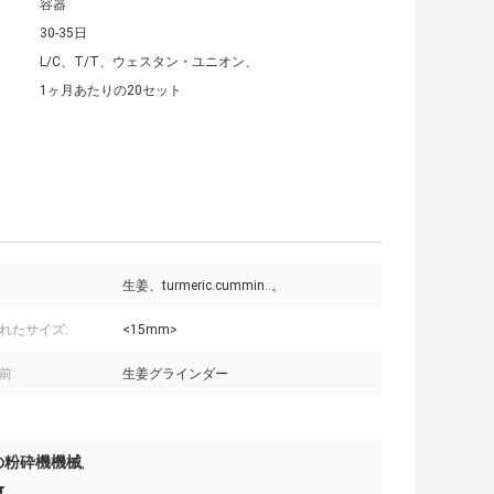
容器
30-35日
L/C、T/T、ウェスタン・ユニオン、
1ヶ月あたりの20セット
生姜、turmeric.cummin..。
れたサイズ:
<15mm>
前:
生姜グラインダー
の粉砕機機械
,
r