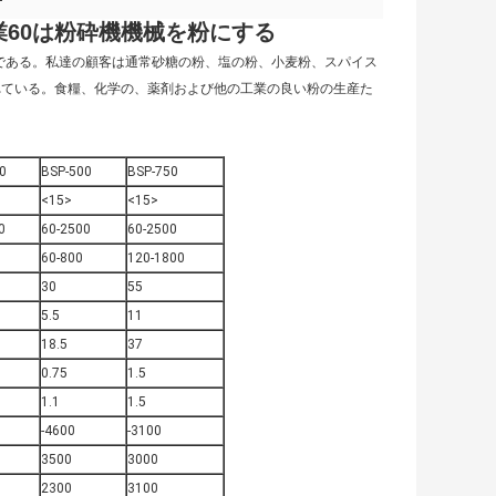
企業60は粉砕機機械を粉にする
つである。私達の顧客は通常砂糖の粉、塩の粉、小麦粉、スパイス
されている。食糧、化学の、薬剤および他の工業の良い粉の生産た
0
BSP-500
BSP-750
<15>
<15>
0
60-2500
60-2500
60-800
120-1800
30
55
5.5
11
18.5
37
0.75
1.5
1.1
1.5
-4600
-3100
3500
3000
2300
3100