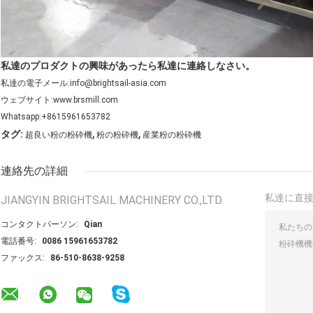
私達のプロダクトの興味があったら私達に連絡しなさい。
私達の電子メール:info@brightsail-asia.com
ウェブサイト:www.brsmill.com
Whatsapp:+8615961653782
,
,
タグ:
超良い粉の粉砕機
粉の粉砕機
産業粉の粉砕機
連絡先の詳細
私達に直
JIANGYIN BRIGHTSAIL MACHINERY CO.,LTD.
コンタクトパーソン:
Qian
電話番号:
0086 15961653782
ファックス:
86-510-8638-9258