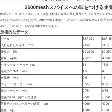
2500meshスパイスへの味をつける
BSPシリーズ スパイスのフライス盤は私達の会社の最も普及したプロダクトの1
の粉を作るのにそれを使用しothdeの良い粉は…このスパイスの製造所広く利用
めに、このスパイスの粉砕機は適切である。
技術的なデータ
:
モデル
BSP-350
BSP-45
入れられたサイズ（mm）
<15>
<15>
優良さ（網）
60-2500
60-250
容量（kg/h）
20-200
40-500
クラッシュ モーター（kw）
11
18.5
等級のmotot （kw）
1.5
4
送風機（kw）
7.5
11
フィード モーター（kw）
0.55
0.55
排出モーター（kw）
0.75
0.75
主義のaxia （rpm）の速度
-6500
-5350
等級分けのインペラーの速度（rpm）
4000
4000
重量（kg）
1600
1800