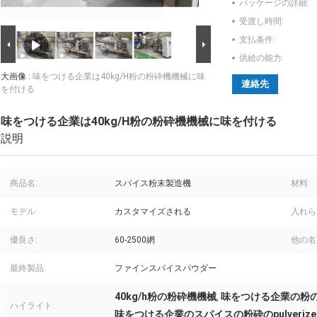
パッケージの詳細:
受渡し時間:
支払条件:
供給の能力:
大画像 :
味をつける企業は40kg/H粉の粉砕機機械に味
連絡先
を付ける
味をつける企業は40kg/H粉の粉砕機機械に味を付ける
説明
商品名:
スパイス粉末製造機
材料:
モデル:
カスタマイズされる
入れら
優良さ:
60-2500網
他の名
最終製品:
ファインスパイスパウダー
40kg/h粉の粉砕機機械
味をつける企業の粉
,
ハイライト:
味をつける企業のスパイスの粉砕のpulverize