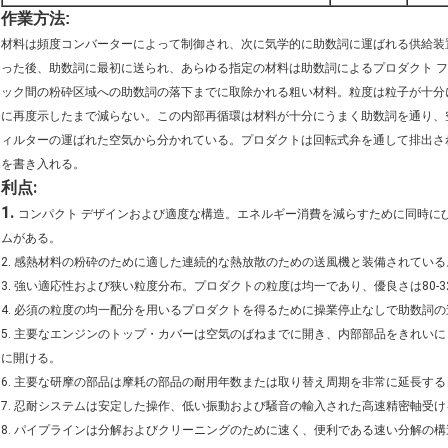
作業方法:
材料は頻度コンバーターによって制御され、次に気学的に助数詞に運ばれる供給装
った後、助数詞に最初に送られ、あらゆる指定の材料は助数詞によるプロダクト 
ック間の粉砕区域への助数詞の落下までに取除かれる粗い材料。粒度は粒子が十分
に再度示したまで減らない。この内部再循環は材料が十分にうまく助数詞を通り、
ィルターの運ばれた空気から分かれている。プロダクトは回転式弁を通して排出され
を書き入れる。
利点:
1.
コンパクト デザインおよび適度な構造。エネルギー消費を減らすために同時に
ムがある。
2. 感熱材料の粉砕のために適した連続的な熱放散のための送風機と装備されている
3. 強い適応性および狭い粒度分布。プロダクトの粒度は均一であり、優良さは80-
4. 必須の粒度の均一配分を用いるプロダクトを得るために操業停止なしで助数詞
5. 主要なエンジンのトップ・カバーは空気のばねまでに開き、内部部品をきれい
に開ける。
6. 主要な研摩の部品は摩耗の部品の耐用年数または取り替え周期を非常に延長す
7. 忍耐システムは安定した操作、低い振動および騒音の輸入された高速精密軸受
8. パイプラインは分解およびクリーニングのために速く、便利である速い分解の