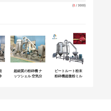
(
0
/ 3000)
能
超細質の粉砕機 ナ
ビートルート粉末
砕
ッツシェル 空気分
粉砕機超微粉ミル
別機 ミルナッツシ
ェル粉末