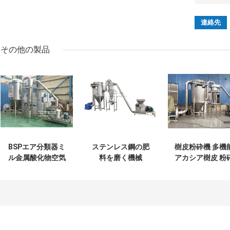
その他の製品
BSPエア分類器ミ
ステンレス鋼の肥
樹皮粉砕機 多機
ル金属酸化物空気
料を磨く機械
アカシア樹皮 粉
分類器ミル金属酸
機
化物ACM
GGRINDER
BRIGHTSAIL