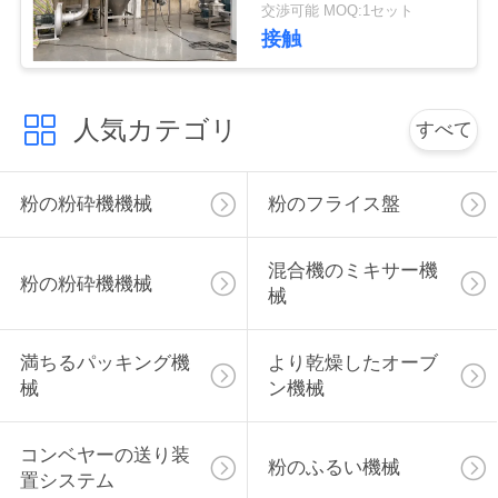
交渉可能 MOQ:1セット
絡
接触
し
な
人気カテゴリ
すべて
さ
い
粉の粉砕機機械
粉のフライス盤
混合機のミキサー機
ニ
粉の粉砕機機械
械
ュ
満ちるパッキング機
より乾燥したオーブ
ー
械
ン機械
ス
コンベヤーの送り装
粉のふるい機械
置システム
場