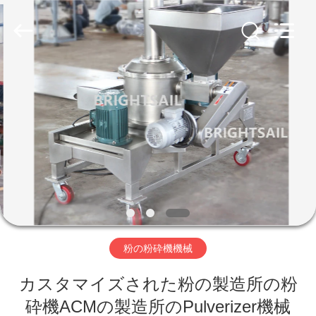
©
2020
-
2026
Jiangyin
Brightsail
Machinery
Co.,Ltd..
家
All
Rights
Reserved.
プ
ロ
ダ
ク
ト
粉の粉砕機機械
カスタマイズされた粉の製造所の粉
ビ
砕機ACMの製造所のPulverizer機械