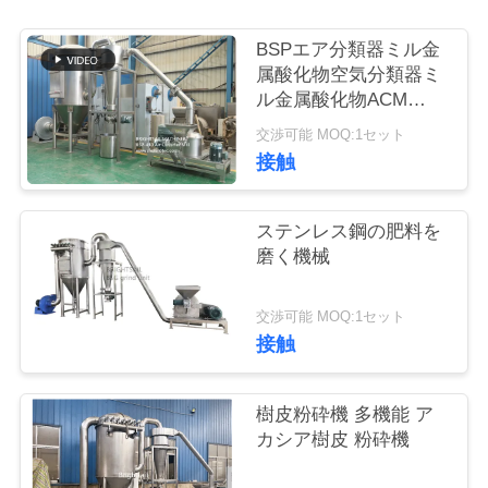
旅
行
BSPエア分類器ミル金
属酸化物空気分類器ミ
ル金属酸化物ACM
GGRINDER
品
交渉可能 MOQ:1セット
BRIGHTSAIL
接触
質
管
ステンレス鋼の肥料を
理
磨く機械
交渉可能 MOQ:1セット
私
接触
達
樹皮粉砕機 多機能 ア
に
カシア樹皮 粉砕機
連