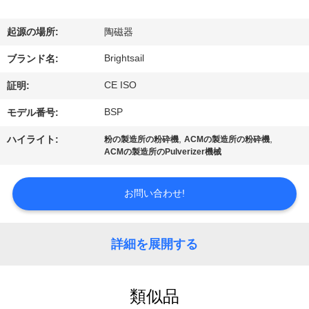
デ
オ
起源の場所:
陶磁器
Brightsail
ブランド名:
私
CE ISO
証明:
達
BSP
モデル番号:
に
,
,
ハイライト:
粉の製造所の粉砕機
ACMの製造所の粉砕機
ACMの製造所のPulverizer機械
つ
い
お問い合わせ!
て
詳細を展開する
工
場
類似品