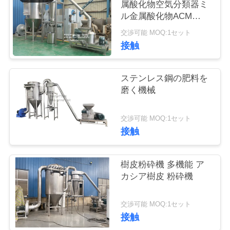
旅
属酸化物空気分類器ミ
ル金属酸化物ACM
行
GGRINDER
交渉可能 MOQ:1セット
BRIGHTSAIL
接触
品
ステンレス鋼の肥料を
質
磨く機械
管
交渉可能 MOQ:1セット
理
接触
私
樹皮粉砕機 多機能 ア
カシア樹皮 粉砕機
達
に
交渉可能 MOQ:1セット
接触
連