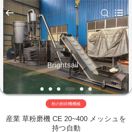
©
2020
-
2026
Jiangyin
Brightsail
Machinery
Co.,Ltd..
家
All
Rights
Reserved.
プ
ロ
ダ
ク
ト
粉の粉砕機機械
産業 草粉磨機 CE 20~400 メッシュを
ビ
持つ自動