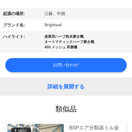
デ
オ
起源の場所:
江蘇、中国
Brightsail
ブランド名:
私
,
ハイライト:
産業用ハーブ粉末磨き機
,
達
オートマティックハーブ磨き機
400 メッシュ 草磨機
に
お問い合わせ!
つ
い
詳細を展開する
て
類似品
工
場
BSPエア分類器ミル金