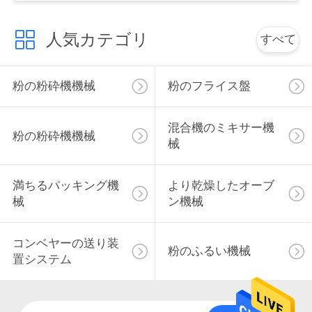
絡
人気カテゴリ
すべて
し
な
粉の粉砕機機械
粉のフライス盤
さ
い
混合機のミキサー機
粉の粉砕機機械
械
ニ
満ちるパッキング機
より乾燥したオーブ
ュ
械
ン機械
ー
コンベヤーの送り装
粉のふるい機械
ス
置システム
場