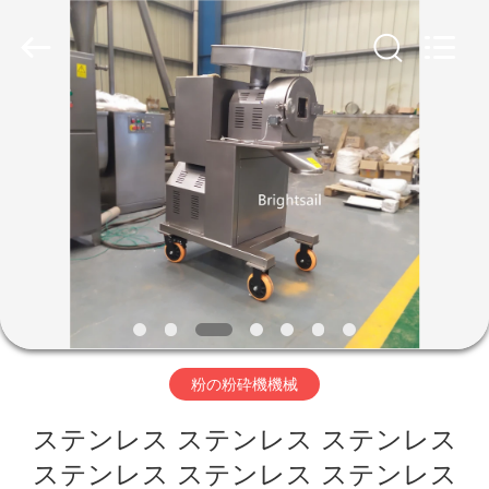
©
2020
-
2026
Jiangyin
Brightsail
Machinery
Co.,Ltd..
家
All
Rights
Reserved.
プ
ロ
ダ
ク
ト
粉の粉砕機機械
ステンレス ステンレス ステンレス
ビ
ステンレス ステンレス ステンレス