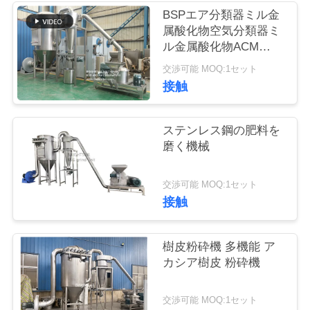
旅
BSPエア分類器ミル金
属酸化物空気分類器ミ
行
ル金属酸化物ACM
GGRINDER
交渉可能 MOQ:1セット
BRIGHTSAIL
品
接触
質
ステンレス鋼の肥料を
管
磨く機械
理
交渉可能 MOQ:1セット
接触
私
達
樹皮粉砕機 多機能 ア
カシア樹皮 粉砕機
に
連
交渉可能 MOQ:1セット