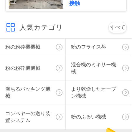
接触
絡
し
人気カテゴリ
すべて
な
さ
粉の粉砕機機械
粉のフライス盤
い
混合機のミキサー機
粉の粉砕機機械
械
ニ
ュ
満ちるパッキング機
より乾燥したオーブ
械
ン機械
ー
ス
コンベヤーの送り装
粉のふるい機械
置システム
場