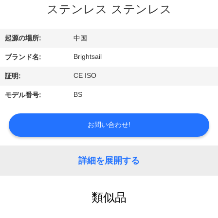
デ
ステンレス ステンレス
オ
起源の場所:
中国
私
Brightsail
ブランド名:
達
CE ISO
証明:
に
BS
モデル番号:
つ
お問い合わせ!
い
て
詳細を展開する
工
類似品
場